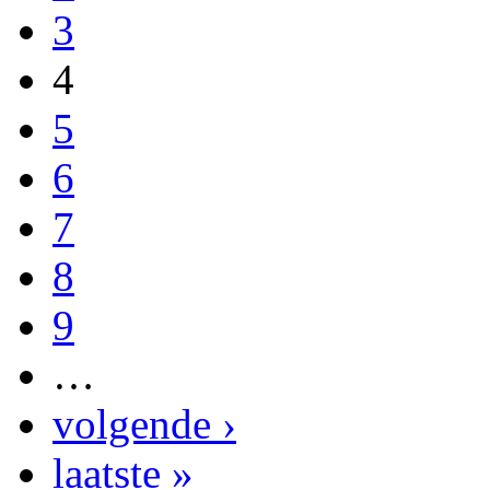
3
4
5
6
7
8
9
…
volgende ›
laatste »