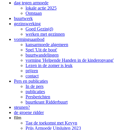
dag tegen armoede
lokale actie 2025
Ontstaan
buurtwerk
gezinswerking
Goed Gezin(d)
werken met gezinnen
vormingsaanbod
kansarmoede algemeen
Spel 'Uit de boot'
buurtwandelingen
vorming 'Helpende Handen in de kinderopvang'
Lezen in de zomer is leuk
prijzen
contact
Pers en publicaties
In de pers
publicaties
Persberichten
buurtkrant Ridderbuurt
steunen?
de groene ridder
film
Tag de toekomst met Kevyn
Prijs Armoede Uitsluiten 2023