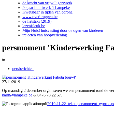
de kracht van vrijwilligerswerk
50 jaar buurtwerk 't Lampeke
Kwetsbaar in tijden van corona
www.overbruggen.be
de fietstaxi (2019)
lezenisleuk.be
Mijn Huis! huisvesting door de ogen van kinderen
trajecten van hoopverlening
persmoment 'Kinderwerking Fa
in
persberichten
27/11/2019
Op maandag 2 december organiseren we een persmoment rond de verb
karin@lampeke.be
& 0476 78 22 57.
2019-11-22_tekst_persmoment_gyproc.p