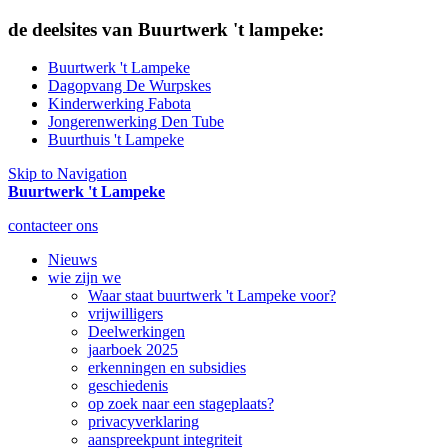
de deelsites van Buurtwerk 't lampeke:
Buurtwerk 't Lampeke
Dagopvang De Wurpskes
Kinderwerking Fabota
Jongerenwerking Den Tube
Buurthuis 't Lampeke
Skip to Navigation
Buurtwerk 't Lampeke
contacteer ons
Nieuws
wie zijn we
Waar staat buurtwerk 't Lampeke voor?
vrijwilligers
Deelwerkingen
jaarboek 2025
erkenningen en subsidies
geschiedenis
op zoek naar een stageplaats?
privacyverklaring
aanspreekpunt integriteit