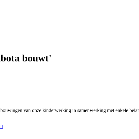
bota bouwt'
ouwingen van onze kinderwerking in samenwerking met enkele belangr
df